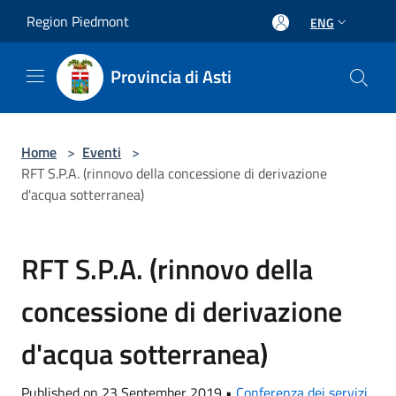
Salta al contenuto principale
Region Piedmont
ENG
Provincia di Asti
Home
>
Eventi
>
RFT S.P.A. (rinnovo della concessione di derivazione
d'acqua sotterranea)
RFT S.P.A. (rinnovo della
concessione di derivazione
d'acqua sotterranea)
Published on 23 September 2019 •
Conferenza dei servizi