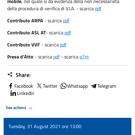
mobile
, nel quale si dà evidenza della non necessarietà
della procedura di verifica di V.I.A. - scarica
pdf
Contributo ARPA
- scarica
pdf
Contributo ASL
AT
- scarica
pdf
Contributo VVF
- scarica
pdf
Presa d'Atto
- scarica
pdf
- scarica
p7m
Share:
Facebook
Twitter
Whatsapp
Telegram
LinkedIn
See actions
Tuesday, 31 August 2021 ore 13:00