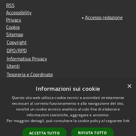
RSS
Accessibility
•
Accesso redazione
Privacy
Cookie
Sitemap
Copyright
DPO/RPD
Informativa Privacy
Utenti
Tesoreria e Coordinate
bancarie
×
Informazioni sui cookie
Controlla la tua posta
PNRR (Piano Nazionale
Questo sito web utilizza cookie tecnici e assimilati strettamente
necessari al corretto funzionamento e alla navigazione del sito,
di Ripresa e Resilienza)
nonché un cookie tecnico analitico al solo fine di elaborare
Meccanismo di feedback
informazioni statistiche, aggregate e anonime.
Per maggiori dettagli, può consultare la cookie policy al seguente
link
Whistleblowing
Dichiarazione di
RIFIUTA TUTTO
ACCETTA TUTTO