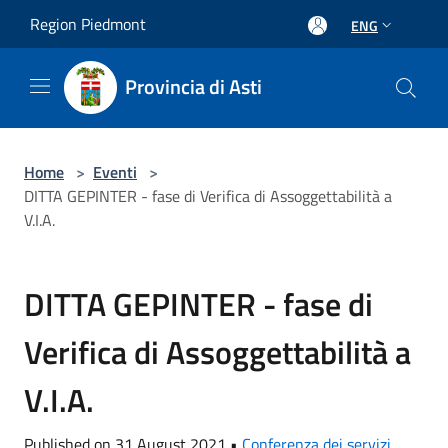
Salta al contenuto principale
Region Piedmont
ENG
Provincia di Asti
Home
>
Eventi
>
DITTA GEPINTER - fase di Verifica di Assoggettabilità a
V.I.A.
DITTA GEPINTER - fase di
Verifica di Assoggettabilità a
V.I.A.
Published on 31 August 2021 •
Conferenza dei servizi