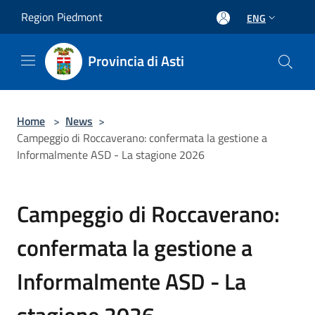
Salta al contenuto principale
Region Piedmont
ENG
Provincia di Asti
Home
>
News
>
Campeggio di Roccaverano: confermata la gestione a
Informalmente ASD - La stagione 2026
Campeggio di Roccaverano:
confermata la gestione a
Informalmente ASD - La
stagione 2026