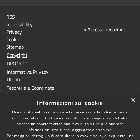
RSS
Accessibility
•
Accesso redazione
Privacy
Cookie
Sitemap
Copyright
DPO/RPD
Informativa Privacy
Utenti
Tesoreria e Coordinate
bancarie
×
Informazioni sui cookie
Controlla la tua posta
PNRR (Piano Nazionale
Questo sito web utilizza cookie tecnici e assimilati strettamente
necessari al corretto funzionamento e alla navigazione del sito,
di Ripresa e Resilienza)
nonché un cookie tecnico analitico al solo fine di elaborare
Meccanismo di feedback
informazioni statistiche, aggregate e anonime.
Whistleblowing
Per maggiori dettagli, può consultare la cookie policy al seguente
link