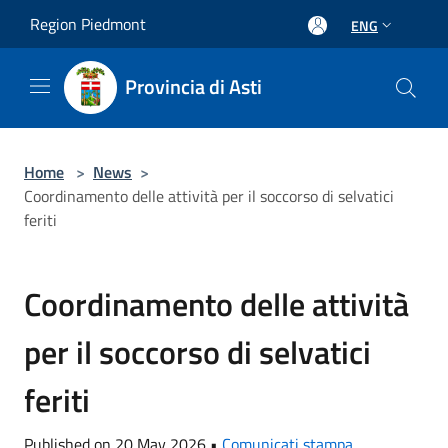
Salta al contenuto principale
Region Piedmont
ENG
Provincia di Asti
Home
>
News
>
Coordinamento delle attività per il soccorso di selvatici
feriti
Coordinamento delle attività
per il soccorso di selvatici
feriti
Published on 20 May 2026 •
Comunicati stampa