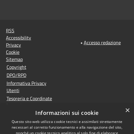
RSS
Accessibility
•
Accesso redazione
Privacy
Cookie
Sitemap
Copyright
DPO/RPD
Informativa Privacy
Utenti
Tesoreria e Coordinate
bancarie
×
Informazioni sui cookie
Controlla la tua posta
PNRR (Piano Nazionale
Questo sito web utilizza cookie tecnici e assimilati strettamente
necessari al corretto funzionamento e alla navigazione del sito,
di Ripresa e Resilienza)
nonché un cookie tecnico analitico al solo fine di elaborare