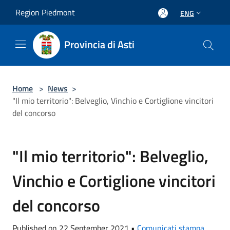
Salta al contenuto principale
Region Piedmont
ENG
Provincia di Asti
Home
>
News
>
"Il mio territorio": Belveglio, Vinchio e Cortiglione vincitori
del concorso
"Il mio territorio": Belveglio,
Vinchio e Cortiglione vincitori
del concorso
Published on 22 September 2021 •
Comunicati stampa
,