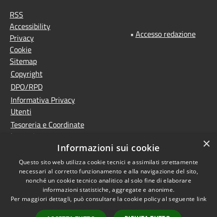
RSS
Accessibility
•
Accesso redazione
Privacy
Cookie
Sitemap
Copyright
DPO/RPD
Informativa Privacy
Utenti
Tesoreria e Coordinate
bancarie
×
Informazioni sui cookie
Controlla la tua posta
PNRR (Piano Nazionale
Questo sito web utilizza cookie tecnici e assimilati strettamente
necessari al corretto funzionamento e alla navigazione del sito,
di Ripresa e Resilienza)
nonché un cookie tecnico analitico al solo fine di elaborare
Meccanismo di feedback
informazioni statistiche, aggregate e anonime.
Whistleblowing
Per maggiori dettagli, può consultare la cookie policy al seguente
link
Dichiarazione di