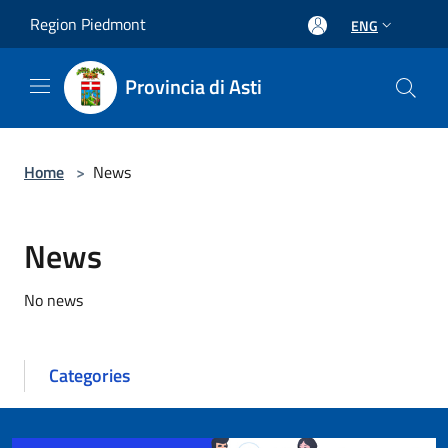
Salta al contenuto principale
Region Piedmont
ENG
Provincia di Asti
Home
>
News
News
No news
Categories