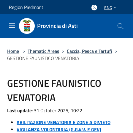
Salta al contenuto principale
Region Piedmont
ENG
Provincia di Asti
Home
>
Thematic Areas
>
Caccia, Pesca e Tartufi
>
GESTIONE FAUNISTICO VENATORIA
GESTIONE FAUNISTICO
VENATORIA
Last update
: 31 October 2025, 10:22
ABILITAZIONE VENATORIA E ZONE A DIVIETO
VIGILANZA VOLONTARIA (G.G.V.V. E GEV)