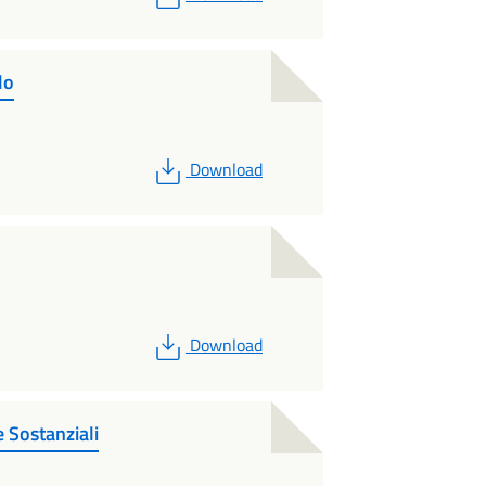
lo
PDF
Download
PDF
Download
 Sostanziali