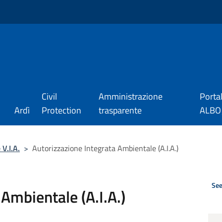
Civil
Amministrazione
Porta
Ardì
Protection
trasparente
ALBO_
 V.I.A.
>
Autorizzazione Integrata Ambientale (A.I.A.)
See
Ambientale (A.I.A.)