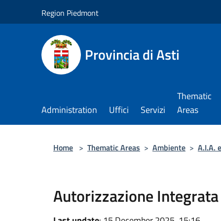
Salta al contenuto principale
Region Piedmont
Provincia di Asti
Thematic
Administration
Uffici
Servizi
Areas
Home
>
Thematic Areas
>
Ambiente
>
A.I.A. e
Autorizzazione Integrata 
Last update
: 15 December 2025, 15:16