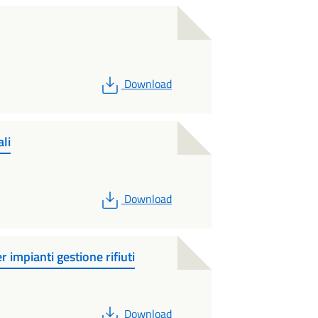
PDF
Download
li
PDF
Download
impianti gestione rifiuti
PDF
Download