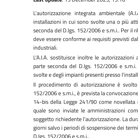
L’autorizzazione integrata ambientale (A.I.
installazioni in cui sono svolte una o più atti
seconda del D.lgs. 152/2006 e s.m.i.. Per il ri
deve essere conforme ai requisiti previsti da
industriali.
L'A.I.A. sostituisce inoltre le autorizzazioni
parte seconda del D.lgs. 152/2006 e s.m.i. n
svolte e degli impianti presenti presso l'instal
Il procedimento di autorizzazione è svolto 
152/2006 e s.m.i., è prevista la convocazione d
14-bis della Legge 241/90 come novellata d
quale sono inviate le amministrazioni comp
soggetto richiedente l’autorizzazione. La d
giorni salvo i periodi di sospensione dei termi
D.lgs. 152/2006 e s.m.i..