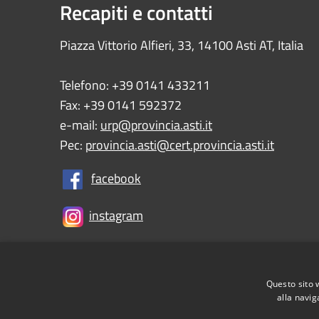
Recapiti e contatti
Piazza Vittorio Alfieri, 33, 14100 Asti AT, Italia
Telefono: +39 0141 433211
Fax: +39 0141 592372
e-mail:
urp@provincia.asti.it
Pec:
provincia.asti@cert.provincia.asti.it
facebook
instagram
Questo sito 
RSS
Accessibility
Privacy
Cookie
Sitemap
alla navig
Informativa Privacy Utenti
Tesoreria e Coordinat