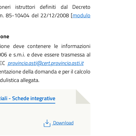
eri istruttori definiti dal Decreto
. n. 85-10404 del 22/12/2008 [
modulo
ione
zione deve contenere le informazioni
2006 e s.m.i. e deve essere trasmessa al
 PEC
provincia.asti@cert.provincia.asti.it
sentazione della domanda e per il calcolo
dulistica allegata.
iali - Schede integrative
PDF
Download