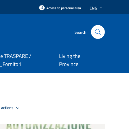
ENG
Access to personal area
Search
le TRASPARE /
Living the
Fornitori
Province
 actions