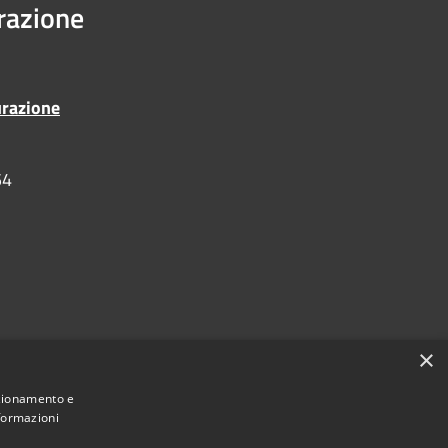
urazione
urazione
54
×
nzionamento e
nformazioni