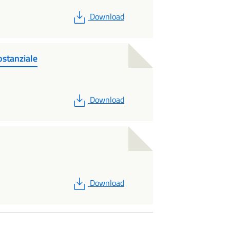
PDF
Download
stanziale
PDF
Download
PDF
Download