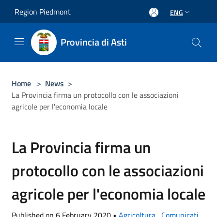
Salta al contenuto principale
Region Piedmont
ENG
Provincia di Asti
Home
>
News
>
La Provincia firma un protocollo con le associazioni
agricole per l'economia locale
La Provincia firma un
protocollo con le associazioni
agricole per l'economia locale
Published on 6 February 2020 •
Agricoltura
,
Comunicati