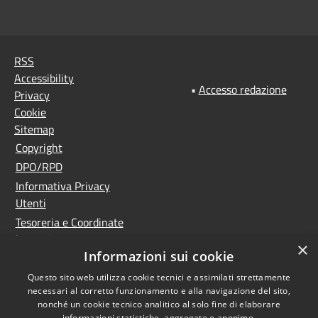
RSS
Accessibility
•
Accesso redazione
Privacy
Cookie
Sitemap
Copyright
DPO/RPD
Informativa Privacy
Utenti
Tesoreria e Coordinate
bancarie
×
Informazioni sui cookie
Controlla la tua posta
PNRR (Piano Nazionale
Questo sito web utilizza cookie tecnici e assimilati strettamente
necessari al corretto funzionamento e alla navigazione del sito,
di Ripresa e Resilienza)
nonché un cookie tecnico analitico al solo fine di elaborare
Meccanismo di feedback
informazioni statistiche, aggregate e anonime.