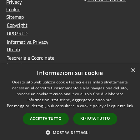
Privacy
Cookie
Sitemap
Copyright
DPO/RPD
Informativa Privacy
Utenti
Tesoreria e Coordinate
bancarie
×
Informazioni sui cookie
Controlla la tua posta
PNRR (Piano Nazionale
Questo sito web utilizza cookie tecnici e assimilati strettamente
necessari al corretto funzionamento e alla navigazione del sito,
di Ripresa e Resilienza)
nonché un cookie tecnico analitico al solo fine di elaborare
Meccanismo di feedback
informazioni statistiche, aggregate e anonime.
Whistleblowing
Per maggiori dettagli, può consultare la cookie policy al seguente
link
Dichiarazione di
RIFIUTA TUTTO
ACCETTA TUTTO
accessibilità
Accesso
MOSTRA DETTAGLI