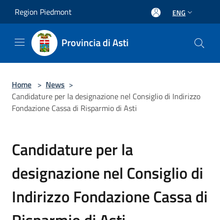
Salta al contenuto principale
Region Piedmont
ENG
Provincia di Asti
Home
>
News
>
Candidature per la designazione nel Consiglio di Indirizzo
Fondazione Cassa di Risparmio di Asti
Candidature per la
designazione nel Consiglio di
Indirizzo Fondazione Cassa di
Risparmio di Asti