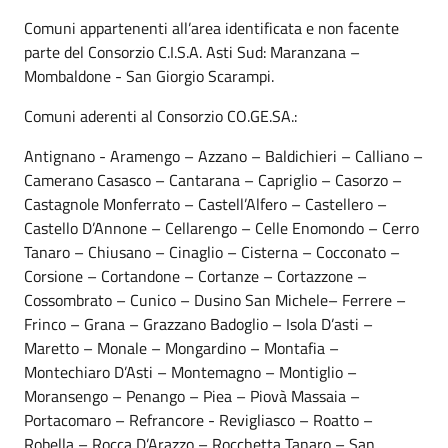
Comuni appartenenti all’area identificata e non facente
parte del Consorzio C.I.S.A. Asti Sud: Maranzana –
Mombaldone - San Giorgio Scarampi.
Comuni aderenti al Consorzio CO.GE.SA.:
Antignano - Aramengo – Azzano – Baldichieri – Calliano –
Camerano Casasco – Cantarana – Capriglio – Casorzo –
Castagnole Monferrato – Castell’Alfero – Castellero –
Castello D’Annone – Cellarengo – Celle Enomondo – Cerro
Tanaro – Chiusano – Cinaglio – Cisterna – Cocconato –
Corsione – Cortandone – Cortanze – Cortazzone –
Cossombrato – Cunico – Dusino San Michele– Ferrere –
Frinco – Grana – Grazzano Badoglio – Isola D’asti –
Maretto – Monale – Mongardino – Montafia –
Montechiaro D’Asti – Montemagno – Montiglio –
Moransengo – Penango – Piea – Piovà Massaia –
Portacomaro – Refrancore - Revigliasco – Roatto –
Robella – Rocca D’Arazzo – Rocchetta Tanaro – San