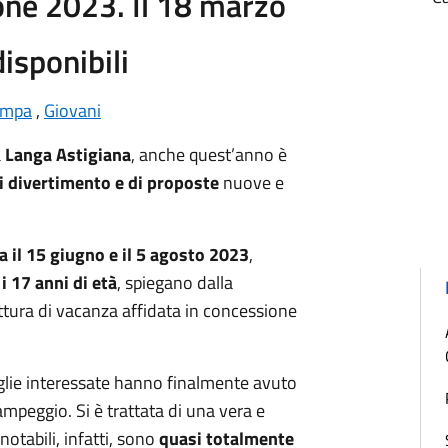
ione 2023. Il 18 marzo
isponibili
ampa
,
Giovani
a
Langa Astigiana
, anche quest’anno è
i divertimento e di proposte
nuove e
ra il 15 giugno e il 5 agosto 2023
,
e i 17 anni di età
, spiegano dalla
uttura di vacanza affidata in concessione
iglie interessate hanno finalmente avuto
Campeggio. Si è trattata di una vera e
enotabili, infatti, sono
quasi totalmente