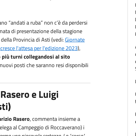
iano “andati a ruba” non c’è da perdersi
rnata di presentazione della stagione
 della Provincia di Asti (vedi:
Giornate
resce l'attesa per l'edizione 2023
),
più turni collegandosi al sito
 nuovi posti che saranno resi disponibili
Rasero e Luigi
ti)
rizio Rasero
, commenta insieme a
delega al Campeggio di Roccaverano) i
erma una piacevole certezza. La "corsa"