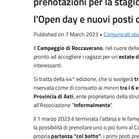
prenotazioni per la stag
l'Open day e nuovi posti d
Published on 7 March 2023 •
Comunicati st
Il
Campeggio di Roccaverano
, nel cuore dell
pronto ad accogliere i ragazzi per un’
estate d
interessanti.
Si tratta della 44^ edizione, che si svolgerà
t
riservata come di consueto ai minori
tra i 6 
Provincia di Asti
, ente proprietario della str
all’Associazione “
Informalmente
”.
Il 1 marzo 2023 è terminata l’attesa e le fam
la possibilità di prenotare uno o più turni al 
propria
partenza “col botto”
: i primi posti pr