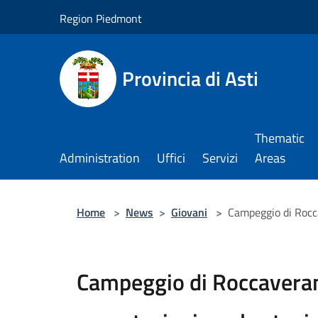
Salta al contenuto principale
Region Piedmont
Provincia di Asti
Thematic
Administration
Uffici
Servizi
Areas
Home
>
News
>
Giovani
>
Campeggio di Rocca
Campeggio di Roccaverano