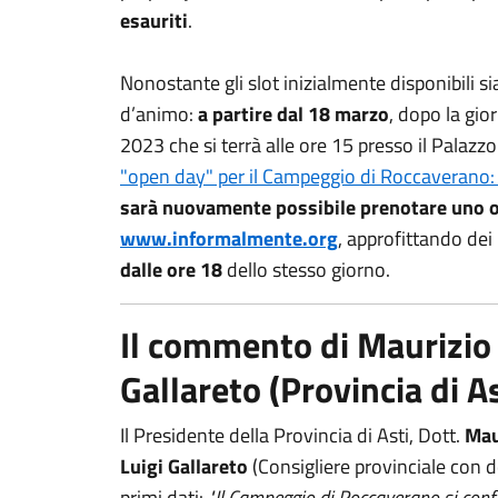
esauriti
.
Nonostante gli slot inizialmente disponibili s
d’animo:
a partire dal 18 marzo
, dopo la gio
2023 che si terrà alle ore 15 presso il Palazzo
"open day" per il Campeggio di Roccaverano: c
sarà nuovamente possibile prenotare uno o 
www.informalmente.org
, approfittando dei
dalle ore 18
dello stesso giorno.
Il commento di Maurizio 
Gallareto (Provincia di As
Il Presidente della Provincia di Asti, Dott.
Mau
Luigi Gallareto
(Consigliere provinciale con 
primi dati:
"Il Campeggio di Roccaverano si conf