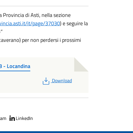
 Provincia di Asti, nella sezione
incia.asti.it/it/page/37030
) e seguire la
o”
verano) per non perdersi i prossimi
3 - Locandina
PDF
Download
ram
LinkedIn