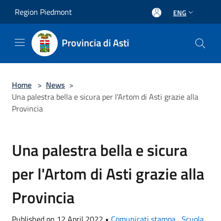
Salta al contenuto principale
Region Piedmont
ENG
Provincia di Asti
Home
>
News
>
Una palestra bella e sicura per l'Artom di Asti grazie alla
Provincia
Una palestra bella e sicura
per l'Artom di Asti grazie alla
Provincia
Published on 12 April 2022 •
Comunicati stampa
,
Scuola