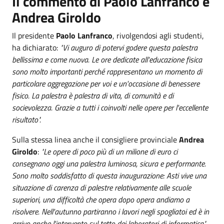
Il commento di Paolo Lanfranco e
Andrea Giroldo
Il presidente
Paolo Lanfranco
, rivolgendosi agli studenti,
ha dichiarato:
"Vi auguro di potervi godere questa palestra
bellissima e come nuova. Le ore dedicate all'educazione fisica
sono molto importanti perché rappresentano un momento di
particolare aggregazione per voi e un'occasione di benessere
fisico. La palestra è palestra di vita, di comunità e di
socievolezza. Grazie a tutti i coinvolti nelle opere per l'eccellente
risultato".
Sulla stessa linea anche il consigliere provinciale
Andrea
Giroldo
:
"Le opere di poco più di un milione di euro ci
consegnano oggi una palestra luminosa, sicura e performante.
Sono molto soddisfatto di questa inaugurazione: Asti vive una
situazione di carenza di palestre relativamente alle scuole
superiori, una difficoltà che opera dopo opera andiamo a
risolvere. Nell'autunno partiranno i lavori negli spogliatoi ed è in
arrivo anche l'intervento sul tetto dei laboratori di informatica".