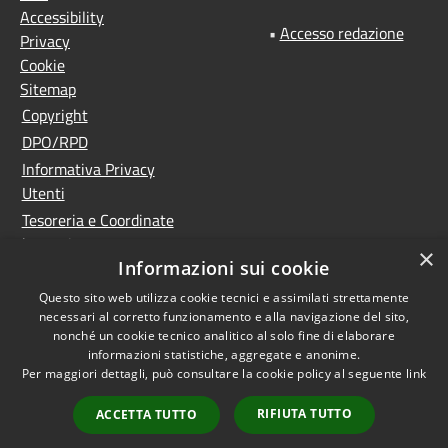
Accessibility
•
Accesso redazione
Privacy
Cookie
Sitemap
Copyright
DPO/RPD
Informativa Privacy
Utenti
Tesoreria e Coordinate
bancarie
×
Informazioni sui cookie
Controlla la tua posta
PNRR (Piano Nazionale
Questo sito web utilizza cookie tecnici e assimilati strettamente
necessari al corretto funzionamento e alla navigazione del sito,
di Ripresa e Resilienza)
nonché un cookie tecnico analitico al solo fine di elaborare
Meccanismo di feedback
informazioni statistiche, aggregate e anonime.
Whistleblowing
Per maggiori dettagli, può consultare la cookie policy al seguente
link
Dichiarazione di
RIFIUTA TUTTO
ACCETTA TUTTO
accessibilità