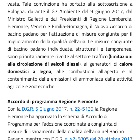
vasta. Tale convinzione ha portato alla sottoscrizione a
Bologna, durante il G7 Ambiente del 9 giugno 2017, dal
Ministro Galletti e dai Presidenti di Regione Lombardia,
Piemonte, Veneto e Emilia-Romagna, il Nuovo Accordo di
bacino padano per l’attuazione di misure congiunte per il
miglioramento della qualità dell’aria. Le misure congiunte
di bacino padano individuate, strutturali e temporanee,
sono prioritariamente rivolte al settore traffico (
limitazioni
alla circolazione di veicoli diesel
), ai generatori di
calore
domestici a legna
, alle combustioni all'aperto e al
contenimento delle emissioni di ammoniaca dalle attività
agricole e zootecniche.
Accordo di programma Regione Piemonte
Con la
D.G.R. 5 Giugno 2017, n. 22-5139
la Regione
Piemonte ha approvato lo schema di Accordo di
Programma per l'adozione coordinata e congiunta di
misure di risanamento della qualità dell'aria nel Bacino
Padano, mentre con
D.G.R. n. 42-5805 del 20 ottobre 2017