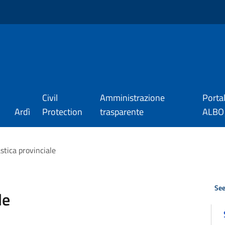
Civil
Amministrazione
Porta
Ardì
Protection
trasparente
ALBO_
stica provinciale
See
le