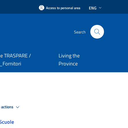
ENG
Access to personal area
Search
le TRASPARE /
Living the
Fornitori
Province
 actions
Scuole