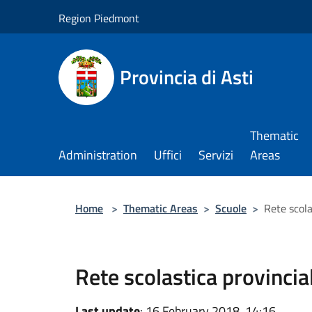
Salta al contenuto principale
Region Piedmont
Provincia di Asti
Thematic
Administration
Uffici
Servizi
Areas
Home
>
Thematic Areas
>
Scuole
>
Rete scola
Rete scolastica provincia
Last update
: 16 February 2018, 14:16