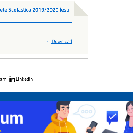
e Scolastica 2019/2020 (estr
PDF
Download
ram
LinkedIn