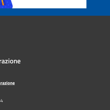
urazione
urazione
54