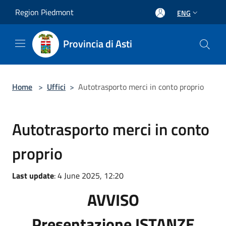
Salta al contenuto principale
Region Piedmont
ENG
Provincia di Asti
Home
>
Uffici
>
Autotrasporto merci in conto proprio
Autotrasporto merci in conto
proprio
Last update
: 4 June 2025, 12:20
AVVISO
Presentazione ISTANZE