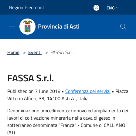
Salta al contenuto principale
Region Piedmont
ENG
Provincia di Asti
Home
>
Eventi
>
FASSA S.r.l.
FASSA S.r.l.
Published on 7 June 2018 •
Conferenza dei servizi
•
Piazza
Vittorio Alfieri, 33, 14100 Asti AT, Italia
Denominazione procedimento: rinnovo ed ampliamento dei
lavori di coltivazione mineraria nella cava di gesso in
sotterraneo denominata “Franca” - Comune di CALLIANO
(AT)