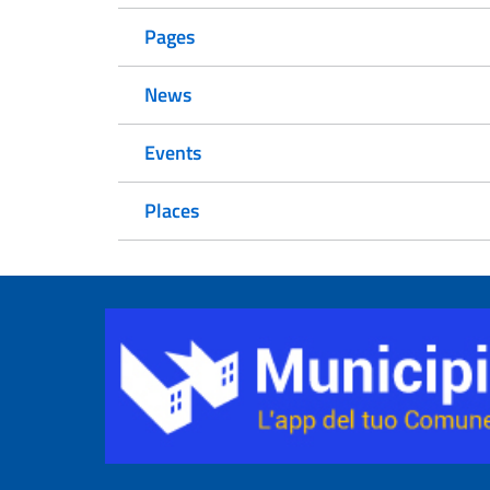
Pages
News
Events
Places