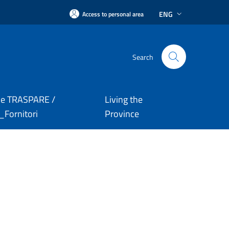
ENG
Access to personal area
Search
le TRASPARE /
Living the
Fornitori
Province