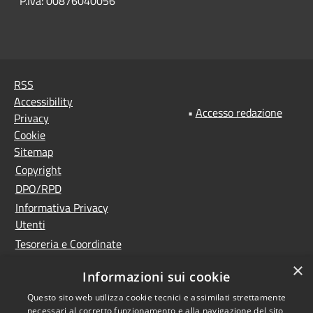
P.Iva: 00876040056
RSS
Accessibility
•
Accesso redazione
Privacy
Cookie
Sitemap
Copyright
DPO/RPD
Informativa Privacy
Utenti
Tesoreria e Coordinate
bancarie
×
Informazioni sui cookie
Controlla la tua posta
PNRR (Piano Nazionale
Questo sito web utilizza cookie tecnici e assimilati strettamente
necessari al corretto funzionamento e alla navigazione del sito,