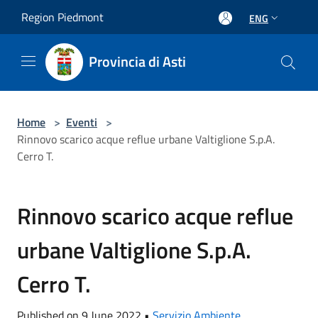
Salta al contenuto principale
Region Piedmont
ENG
Provincia di Asti
Home
>
Eventi
>
Rinnovo scarico acque reflue urbane Valtiglione S.p.A.
Cerro T.
Rinnovo scarico acque reflue
urbane Valtiglione S.p.A.
Cerro T.
Published on 9 June 2022 •
Servizio Ambiente