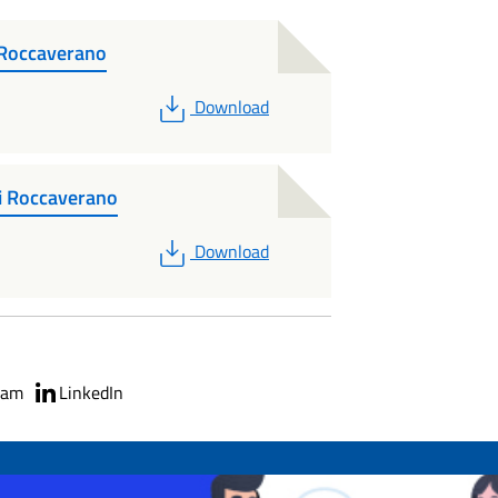
 Roccaverano
PDF
Download
i Roccaverano
PDF
Download
ram
LinkedIn