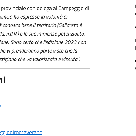
e provinciale con delega al Campeggio di
incia ho espresso la volontà di
onosco bene il territorio (Gallareto è
 n.d.R.) e le sue immense potenzialità,
one. Sono certo che l'edizione 2023 non
che vi prenderanno parte visto che la
'Astigiano che va valorizzata e vissuta".
ni
m
ggiodiroccaverano