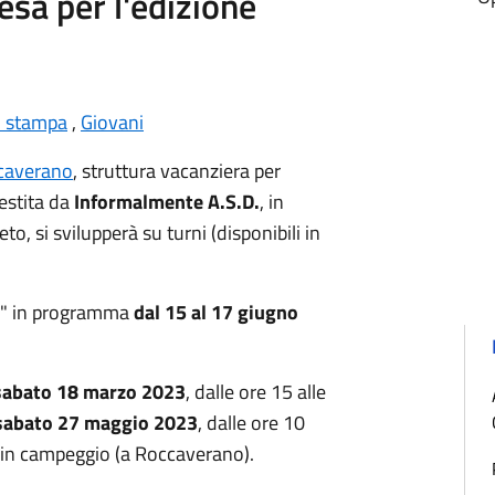
esa per l'edizione
i stampa
,
Giovani
caverano
, struttura vacanziera per
estita da
Informalmente A.S.D.
, in
o, si svilupperà su turni (disponibili in
" in programma
dal 15 al 17 giugno
sabato 18 marzo 2023
, dalle ore 15 alle
sabato 27 maggio 2023
, dalle ore 10
e in campeggio (a Roccaverano).