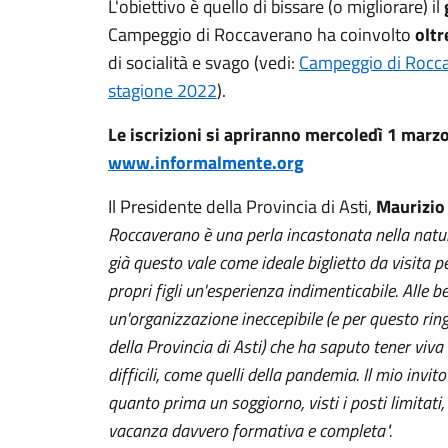
L'obiettivo è quello di bissare (o migliorare) il
Campeggio di Roccaverano ha coinvolto
oltr
di socialità e svago (vedi:
Campeggio di Roccav
stagione 2022
).
Le iscrizioni si apriranno mercoledì 1 marz
www.informalmente.org
Il Presidente della Provincia di Asti,
Maurizio
Roccaverano è una perla incastonata nella natu
già questo vale come ideale biglietto da visita per
propri figli un'esperienza indimenticabile. Alle b
un'organizzazione ineccepibile (e per questo ringra
della Provincia di Asti) che ha saputo tener viv
difficili, come quelli della pandemia. Il mio invi
quanto prima un soggiorno, visti i posti limitati,
vacanza davvero formativa e completa".