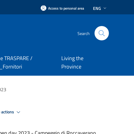
ENG
Access to personal area
Search
le TRASPARE /
Living the
Fornitori
Province
2023
 actions