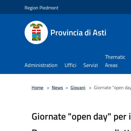
Salta al contenuto principale
Region Piedmont
Provincia di Asti
Thematic
Administration
Uffici
Servizi
Areas
Home
>
News
>
Giovani
>
Giornate "open day
Giornate "open day" per 