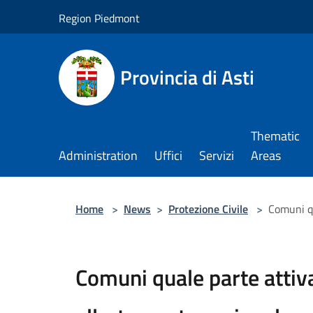
Salta al contenuto principale
Region Piedmont
Provincia di Asti
Thematic
Administration
Uffici
Servizi
Areas
Home
>
News
>
Protezione Civile
>
Comuni qu
Comuni quale parte attiva