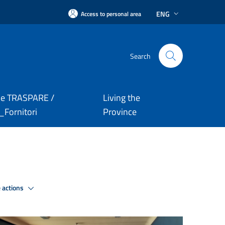
ENG
Access to personal area
Search
le TRASPARE /
Living the
Fornitori
Province
 actions