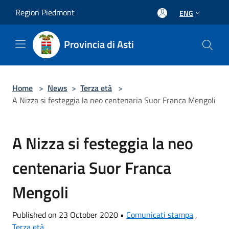
Salta al contenuto principale
Region Piedmont
ENG
Provincia di Asti
Home
>
News
>
Terza età
>
A Nizza si festeggia la neo centenaria Suor Franca Mengoli
A Nizza si festeggia la neo
centenaria Suor Franca
Mengoli
Published on 23 October 2020 •
Comunicati stampa
,
Terza età