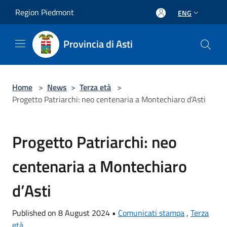
Salta al contenuto principale
Region Piedmont
ENG
Provincia di Asti
Home
>
News
>
Terza età
>
Progetto Patriarchi: neo centenaria a Montechiaro d’Asti
Progetto Patriarchi: neo
centenaria a Montechiaro
d’Asti
Published on 8 August 2024 •
Comunicati stampa
,
Terza
età