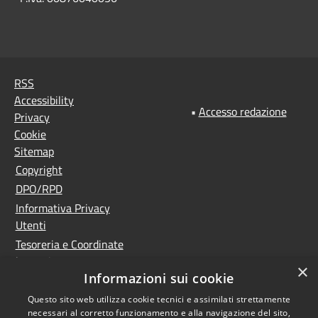
RSS
Accessibility
•
Accesso redazione
Privacy
Cookie
Sitemap
Copyright
DPO/RPD
Informativa Privacy
Utenti
Tesoreria e Coordinate
bancarie
×
Informazioni sui cookie
Controlla la tua posta
PNRR (Piano Nazionale
Questo sito web utilizza cookie tecnici e assimilati strettamente
necessari al corretto funzionamento e alla navigazione del sito,
di Ripresa e Resilienza)