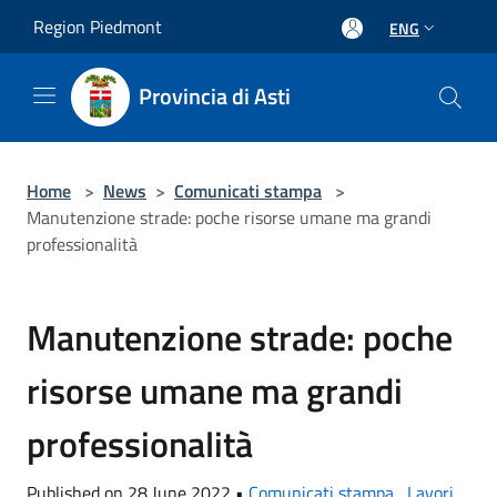
Salta al contenuto principale
Region Piedmont
ENG
Provincia di Asti
Home
>
News
>
Comunicati stampa
>
Manutenzione strade: poche risorse umane ma grandi
professionalità
Manutenzione strade: poche
risorse umane ma grandi
professionalità
Published on 28 June 2022 •
Comunicati stampa
,
Lavori