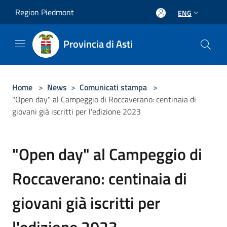
Salta al contenuto principale
Region Piedmont
ENG
Provincia di Asti
Home
>
News
>
Comunicati stampa
>
"Open day" al Campeggio di Roccaverano: centinaia di
giovani già iscritti per l'edizione 2023
"Open day" al Campeggio di
Roccaverano: centinaia di
giovani già iscritti per
l'edizione 2023