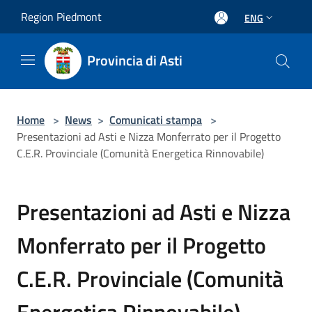
Salta al contenuto principale
Region Piedmont
ENG
Provincia di Asti
Home
>
News
>
Comunicati stampa
>
Presentazioni ad Asti e Nizza Monferrato per il Progetto
C.E.R. Provinciale (Comunità Energetica Rinnovabile)
Presentazioni ad Asti e Nizza
Monferrato per il Progetto
C.E.R. Provinciale (Comunità
Energetica Rinnovabile)