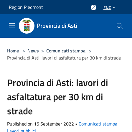
Salta al contenuto principale
Region Piedmont
ENG
Provincia di Asti
Home
>
News
>
Comunicati stampa
>
Provincia di Asti: lavori di asfaltatura per 30 km di strade
Provincia di Asti: lavori di
asfaltatura per 30 km di
strade
Published on 15 September 2022 •
Comunicati stampa
,
Lavori pubblici