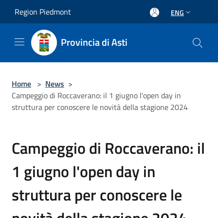
Salta al contenuto principale
Region Piedmont
ENG
Provincia di Asti
Home
>
News
>
Campeggio di Roccaverano: il 1 giugno l'open day in
struttura per conoscere le novità della stagione 2024
Campeggio di Roccaverano: il
1 giugno l'open day in
struttura per conoscere le
novità della stagione 2024