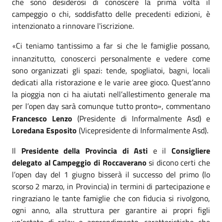
che sono desiderosi di conoscere la prima volta il
campeggio o chi, soddisfatto delle precedenti edizioni, è
intenzionato a rinnovare l'iscrizione.
Ci teniamo tantissimo a far si che le famiglie possano,
«
innanzitutto, conoscerci personalmente e vedere come
sono organizzati gli spazi: tende, spogliatoi, bagni, locali
dedicati alla ristorazione e le varie aree gioco. Quest’anno
la pioggia non ci ha aiutati nell’allestimento generale ma
per l’open day sarà comunque tutto pronto
, commentano
»
Francesco Lenzo
(Presidente di Informalmente Asd) e
Loredana Esposito
(Vicepresidente di Informalmente Asd)
.
Il
Presidente della Provincia di Asti
e il
Consigliere
delegato al Campeggio di Roccaverano
si dicono certi che
l’open day del 1 giugno bisserà il successo del primo (lo
scorso 2 marzo, in Provincia) in termini di partecipazione e
ringraziano le tante famiglie che con fiducia si rivolgono,
ogni anno, alla struttura per garantire ai propri figli
un’estate di relax e apprendimento, caratteristiche che