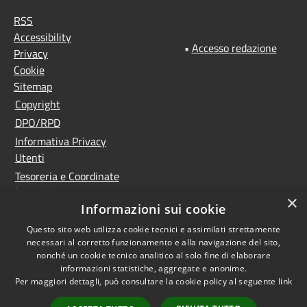
RSS
Accessibility
•
Accesso redazione
Privacy
Cookie
Sitemap
Copyright
DPO/RPD
Informativa Privacy
Utenti
Tesoreria e Coordinate
bancarie
×
Informazioni sui cookie
Controlla la tua posta
PNRR (Piano Nazionale
Questo sito web utilizza cookie tecnici e assimilati strettamente
necessari al corretto funzionamento e alla navigazione del sito,
di Ripresa e Resilienza)
nonché un cookie tecnico analitico al solo fine di elaborare
Meccanismo di feedback
informazioni statistiche, aggregate e anonime.
Whistleblowing
Per maggiori dettagli, può consultare la cookie policy al seguente
link
Dichiarazione di