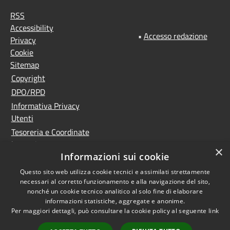
RSS
Accessibility
•
Accesso redazione
Privacy
Cookie
Sitemap
Copyright
DPO/RPD
Informativa Privacy
Utenti
Tesoreria e Coordinate
bancarie
×
Informazioni sui cookie
Controlla la tua posta
PNRR (Piano Nazionale
Questo sito web utilizza cookie tecnici e assimilati strettamente
necessari al corretto funzionamento e alla navigazione del sito,
di Ripresa e Resilienza)
nonché un cookie tecnico analitico al solo fine di elaborare
Meccanismo di feedback
informazioni statistiche, aggregate e anonime.
Whistleblowing
Per maggiori dettagli, può consultare la cookie policy al seguente
link
Dichiarazione di