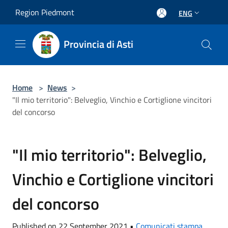
Salta al contenuto principale
Region Piedmont
ENG
Provincia di Asti
Home
>
News
>
"Il mio territorio": Belveglio, Vinchio e Cortiglione vincitori
del concorso
"Il mio territorio": Belveglio,
Vinchio e Cortiglione vincitori
del concorso
Published on 22 September 2021 •
Comunicati stampa
,