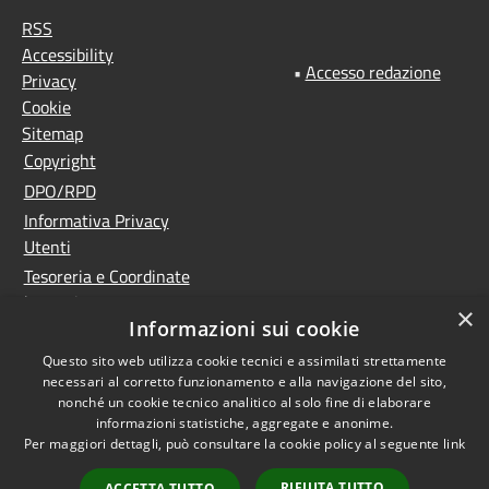
RSS
Accessibility
•
Accesso redazione
Privacy
Cookie
Sitemap
Copyright
DPO/RPD
Informativa Privacy
Utenti
Tesoreria e Coordinate
bancarie
×
Informazioni sui cookie
Controlla la tua posta
PNRR (Piano Nazionale
Questo sito web utilizza cookie tecnici e assimilati strettamente
necessari al corretto funzionamento e alla navigazione del sito,
di Ripresa e Resilienza)
nonché un cookie tecnico analitico al solo fine di elaborare
Meccanismo di feedback
informazioni statistiche, aggregate e anonime.
Whistleblowing
Per maggiori dettagli, può consultare la cookie policy al seguente
link
Dichiarazione di
RIFIUTA TUTTO
ACCETTA TUTTO