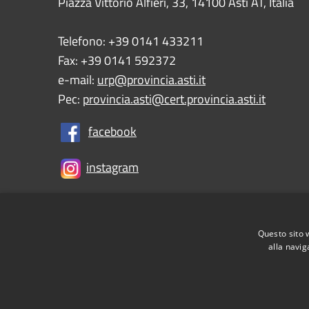
Piazza Vittorio Alfieri, 33, 14100 Asti AT, Italia
Telefono: +39 0141 433211
Fax: +39 0141 592372
e-mail:
urp@provincia.asti.it
Pec:
provincia.asti@cert.provincia.asti.it
facebook
instagram
Questo sito 
RSS
Accessibility
Privacy
Cookie
Sitemap
alla navig
Informativa Privacy Utenti
Tesoreria e Coordinat
Controlla la tua posta
PNRR (Piano Nazionale di R
Meccanismo di feedback
Whistleblowing
Dich