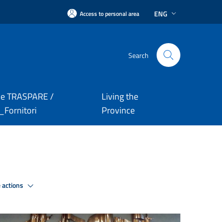
ENG
Access to personal area
Search
le TRASPARE /
Living the
Fornitori
Province
 actions