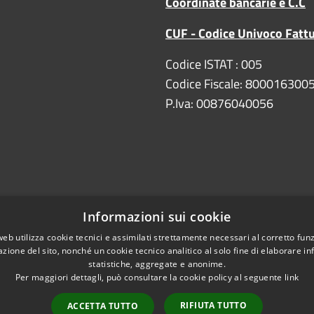
Coordinate bancarie e C.C
CUF - Codice Univoco Fatt
Codice ISTAT : 005
Codice Fiscale: 800016300
P.Iva: 00876040056
Informazioni sui cookie
web utilizza cookie tecnici e assimilati strettamente necessari al corretto fu
Copyright
DPO/RPD
azione del sito, nonché un cookie tecnico analitico al solo fine di elaborare i
statistiche, aggregate e anonime.
e bancarie
Per maggiori dettagli, può consultare la cookie policy al seguente
link
ipresa e Resilienza)
RIFIUTA TUTTO
ACCETTA TUTTO
iarazione di accessibilità