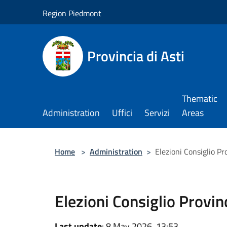
Salta al contenuto principale
Region Piedmont
Provincia di Asti
Thematic
Administration
Uffici
Servizi
Areas
Home
>
Administration
>
Elezioni Consiglio P
Elezioni Consiglio Provin
Last update
: 8 May 2026, 13:53