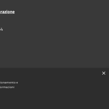
urazione
54
×
nzionamento e
nformazioni
•
Accesso redazione