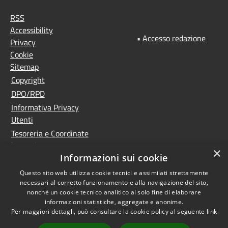
RSS
Accessibility
•
Accesso redazione
Privacy
Cookie
Sitemap
Copyright
DPO/RPD
Informativa Privacy
Utenti
Tesoreria e Coordinate
bancarie
×
Informazioni sui cookie
Controlla la tua posta
PNRR (Piano Nazionale
Questo sito web utilizza cookie tecnici e assimilati strettamente
necessari al corretto funzionamento e alla navigazione del sito,
di Ripresa e Resilienza)
nonché un cookie tecnico analitico al solo fine di elaborare
Meccanismo di feedback
informazioni statistiche, aggregate e anonime.
Per maggiori dettagli, può consultare la cookie policy al seguente
link
Whistleblowing
Dichiarazione di