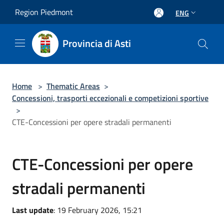
Salta al contenuto principale
Region Piedmont
ENG
Provincia di Asti
Home
>
Thematic Areas
>
Concessioni, trasporti eccezionali e competizioni sportive
>
CTE-Concessioni per opere stradali permanenti
CTE-Concessioni per opere
stradali permanenti
Last update
: 19 February 2026, 15:21