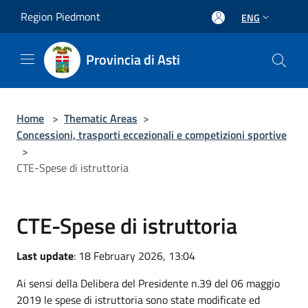
Salta al contenuto principale
Region Piedmont
ENG
Provincia di Asti
Home
>
Thematic Areas
>
Concessioni, trasporti eccezionali e competizioni sportive
>
CTE-Spese di istruttoria
CTE-Spese di istruttoria
Last update
: 18 February 2026, 13:04
Ai sensi della Delibera del Presidente n.39 del 06 maggio
2019 le spese di istruttoria sono state modificate ed