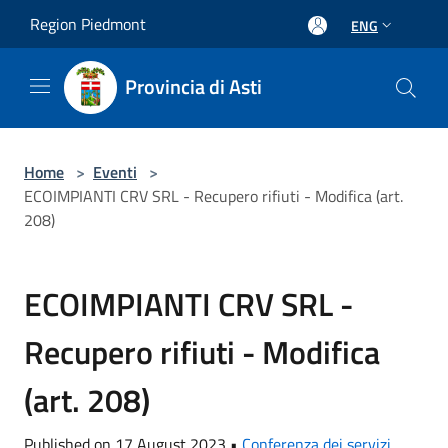
Salta al contenuto principale
Region Piedmont
ENG
Provincia di Asti
Home
>
Eventi
>
ECOIMPIANTI CRV SRL - Recupero rifiuti - Modifica (art.
208)
ECOIMPIANTI CRV SRL -
Recupero rifiuti - Modifica
(art. 208)
Published on 17 August 2023 •
Conferenza dei servizi