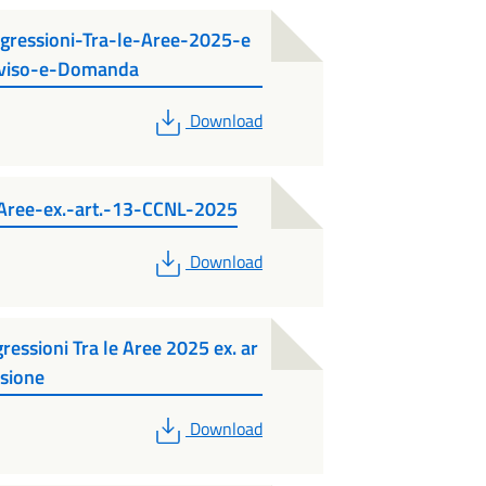
ressioni-Tra-le-Aree-2025-e
vviso-e-Domanda
PDF
Download
Aree-ex.-art.-13-CCNL-2025
PDF
Download
essioni Tra le Aree 2025 ex. ar
ssione
PDF
Download