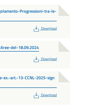
olamento-Progressioni-tra-le-
PDF
Download
-Aree-del-18.09.2024
PDF
Download
ee-ex.-art.-13-CCNL-2025-sign
PDF
Download