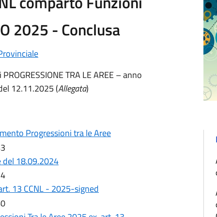
CNL comparto Funzioni
O 2025 - Conclusa
rovinciale
a di PROGRESSIONE TRA LE AREE – anno
del 12.11.2025 (
Allegata
)
mento Progressioni tra le Aree
3
e del 18.09.2024
4
. art. 13 CCNL - 2025-signed
0
ssioni Tra le Aree 2025 ex. art. 13