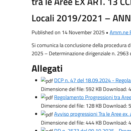
tra le Aree EX ART. 13 C
Locali 2019/2021 – ANN
Published on 14 November 2025 •
Amm.ne P
Si comunica la conclusione della procedur
2025 – Determinazione dirigenziale n. 2963 
Allegati
DCP n. 47 del 18.09.2024 - Regola
Dimensione del file:
592 KB
Download:
4
Regolamento Progressioni tra Are
Dimensione del file:
128 KB
Download:
5
Avviso progressioni Tra le Aree ex
Dimensione del file:
444 KB
Download:
4
DD n. 2573 del 09.10.2025 - Progre