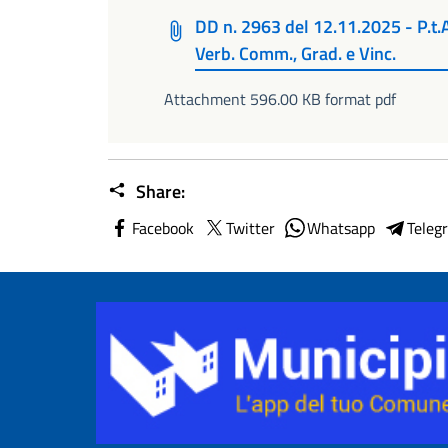
DD n. 2963 del 12.11.2025 - P.t.
Verb. Comm., Grad. e Vinc.
Attachment 596.00 KB format pdf
Share:
Facebook
Twitter
Whatsapp
Teleg