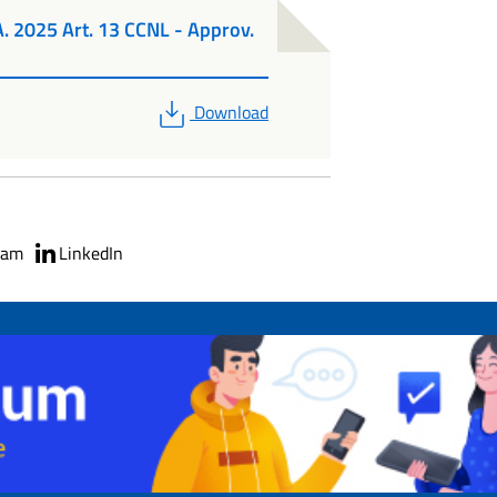
A. 2025 Art. 13 CCNL - Approv.
PDF
Download
ram
LinkedIn