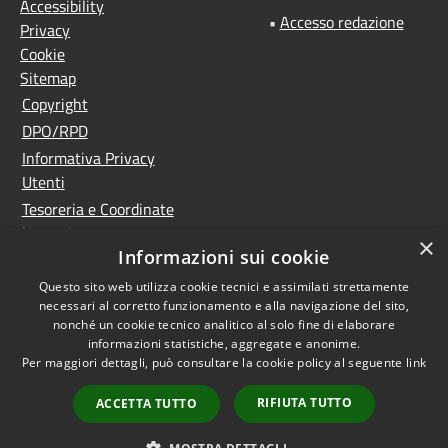
Accessibility
•
Accesso redazione
Privacy
Cookie
Sitemap
Copyright
DPO/RPD
Informativa Privacy
Utenti
Tesoreria e Coordinate
bancarie
×
Informazioni sui cookie
Controlla la tua posta
PNRR (Piano Nazionale
Questo sito web utilizza cookie tecnici e assimilati strettamente
necessari al corretto funzionamento e alla navigazione del sito,
di Ripresa e Resilienza)
nonché un cookie tecnico analitico al solo fine di elaborare
Meccanismo di feedback
informazioni statistiche, aggregate e anonime.
Whistleblowing
Per maggiori dettagli, può consultare la cookie policy al seguente
link
Dichiarazione di
RIFIUTA TUTTO
ACCETTA TUTTO
accessibilità
Accesso