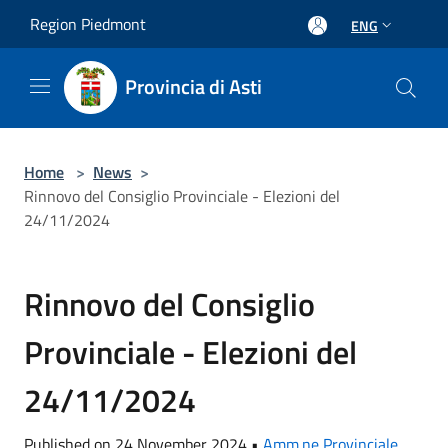
Salta al contenuto principale
Region Piedmont
ENG
Provincia di Asti
Home
>
News
>
Rinnovo del Consiglio Provinciale - Elezioni del
24/11/2024
Rinnovo del Consiglio
Provinciale - Elezioni del
24/11/2024
Published on 24 November 2024 •
Amm.ne Provinciale