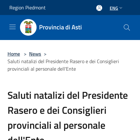
Salta al contenuto principale
Region Piedmont
ENG
Provincia di Asti
Home
>
News
>
Saluti natalizi del Presidente Rasero e dei Consiglieri
provinciali al personale dell'Ente
Saluti natalizi del Presidente
Rasero e dei Consiglieri
provinciali al personale
dell'Ente