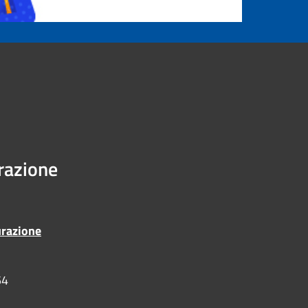
urazione
urazione
54