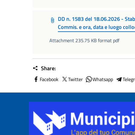
DD n. 1583 del 18.06.2026 - Stab
Commis. e ora, data e luogo coll
Attachment 235.75 KB format pdf
Share:
Facebook
Twitter
Whatsapp
Teleg