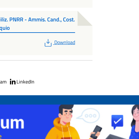
iliz. PNRR - Ammis. Cand., Cost.
oquio
PDF
Download
ram
LinkedIn