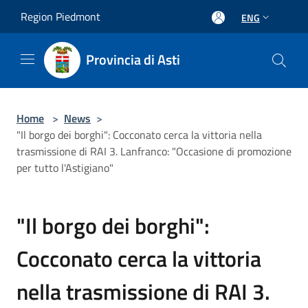
Salta al contenuto principale
Region Piedmont
ENG
Provincia di Asti
Home
>
News
>
"Il borgo dei borghi": Cocconato cerca la vittoria nella
trasmissione di RAI 3. Lanfranco: "Occasione di promozione
per tutto l'Astigiano"
"Il borgo dei borghi":
Cocconato cerca la vittoria
nella trasmissione di RAI 3.